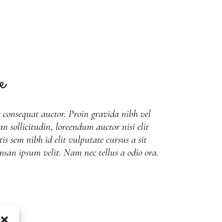
e
 consequat auctor. Proin gravida nibh vel
an sollicitudin, loreendum auctor nisi elit
is sem nibh id elit vulputate cursus a sit
san ipsum velit. Nam nec tellus a odio ora.