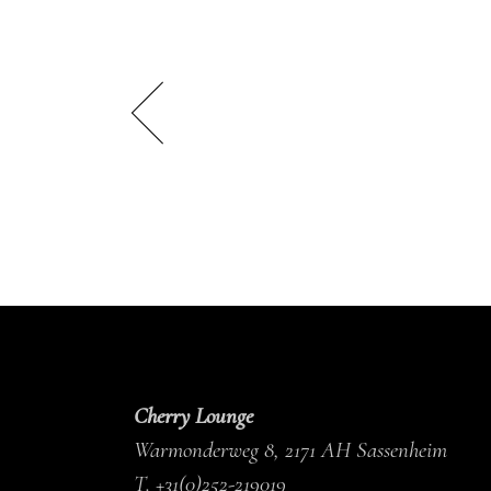
Cherry Lounge
Warmonderweg 8, 2171 AH Sassenheim
T.
+31(0)252-219019