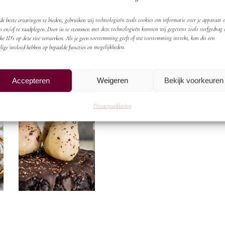
e beste ervaringen te bieden, gebruiken wij technologieën zoals cookies om informatie over je apparaat o
n en/of te raadplegen. Door in te stemmen met deze technologieën kunnen wij gegevens zoals surfgedrag 
ke ID's op deze site verwerken. Als je geen toestemming geeft of uw toestemming intrekt, kan dit een
lige invloed hebben op bepaalde functies en mogelijkheden.
Accepteren
Weigeren
Bekijk voorkeuren
Privacyverklaring