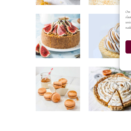
Om d
slaa
unie
nade