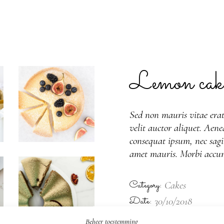
Lemon cak
Sed non mauris vitae erat
velit auctor aliquet. Aene
consequat ipsum, nec sagit
amet mauris. Morbi accum
Category:
Cakes
Date:
30/10/2018
Tags:
Cake
Cream
Tasty
Beheer toestemming