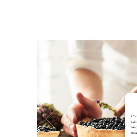
Om d
slaa
unie
nade