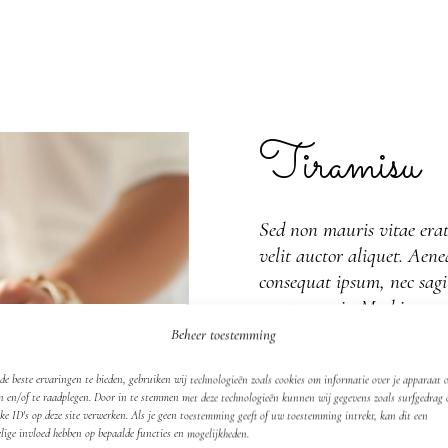
Tiramisu
Sed non mauris vitae erat
velit auctor aliquet. Aene
consequat ipsum, nec sagit
amet mauris. Morbi accum
Beheer toestemming
Category:
Wedding Cakes
e beste ervaringen te bieden, gebruiken wij technologieën zoals cookies om informatie over je apparaat o
Date:
23/10/2018
n en/of te raadplegen. Door in te stemmen met deze technologieën kunnen wij gegevens zoals surfgedrag 
ke ID's op deze site verwerken. Als je geen toestemming geeft of uw toestemming intrekt, kan dit een
Tags:
Cake
Cream
Flavo
lige invloed hebben op bepaalde functies en mogelijkheden.