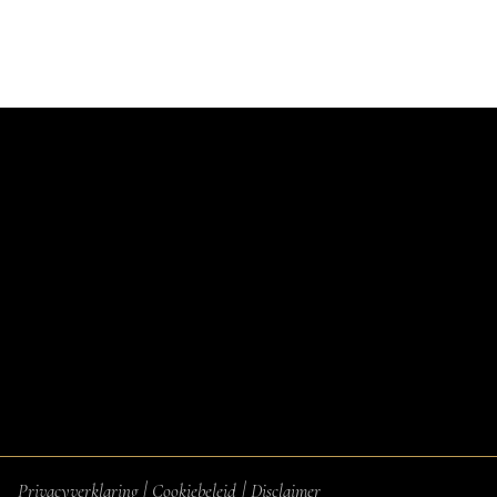
|
|
Privacyverklaring
Cookiebeleid
Disclaimer