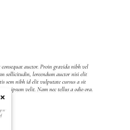
 consequat auctor. Proin gravida nibh vel
an sollicitudin, loreendum auctor nisi elit
is sem nibh id elit vulputate cursus a sit
san ipsum velit. Nam nec tellus a odio ora.
p te
of
ur