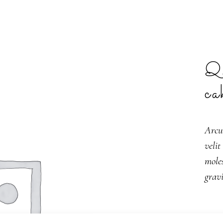
Qu
ca
Arcu
velit
moles
gravi
SKU