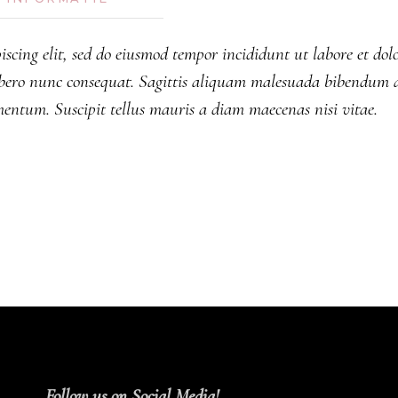
iscing elit, sed do eiusmod tempor incididunt ut labore et do
bero nunc consequat. Sagittis aliquam malesuada bibendum a
mentum. Suscipit tellus mauris a diam maecenas nisi vitae.
Follow us on Social Media!