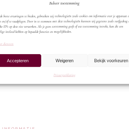
Beheer toestemming
Cate
Tag:
e beste ervaringen te bieden, gebruiken wij technologieën zoals cookies om informatie over je apparaat o
n en/of te raadplegen. Door in te stemmen met deze technologieën kunnen wij gegevens zoals surfgedrag 
ke ID's op deze site verwerken. Als je geen toestemming geeft of uw toestemming intrekt, kan dit een
lige invloed hebben op bepaalde functies en mogelijkheden.
er diensten
Accepteren
Weigeren
Bekijk voorkeuren
Privacyverklaring
 INFORMATIE