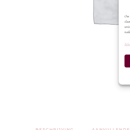
Om d
slaa
unie
nade
Behe
BESCHRIJVING
AANVULLENDE