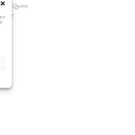
gorie:
Quotes
Quote
p te
of