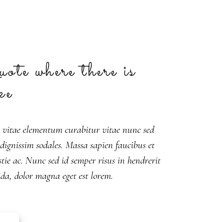
ote where there is
ke
 vitae elementum curabitur vitae nunc sed
 dignissim sodales. Massa sapien faucibus et
tie ac. Nunc sed id semper risus in hendrerit
da, dolor magna eget est lorem.
:
482