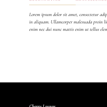
Lorem ipsum dolor sit amet, consectetur adip
in aliquam. Ullamcorper malesuada proin li
enim nec dui nunc mattis enim ut tellus ele
Cherry Lounge