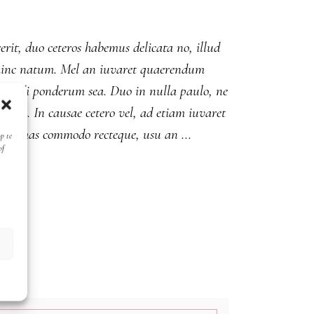
erit, duo ceteros habemus delicata no, illud
ut hinc natum. Mel an iuvaret quaerendum
m mundi ponderum sea. Duo in nulla paulo, ne
ida. In causae cetero vel, ad etiam iuvaret
duo. No has commodo recteque, usu an
p te
of