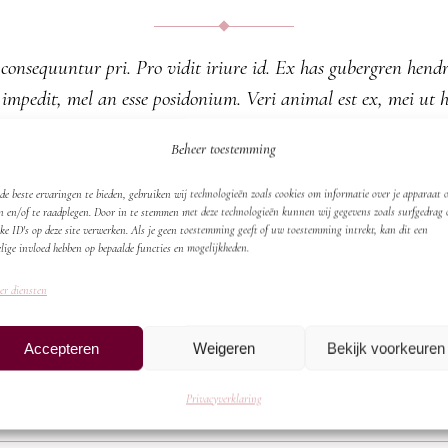
 consequuntur pri. Pro vidit iriure id. Ex has gubergren hendr
nsul impedit, mel an esse posidonium. Veri animal est ex, mei 
 case atqui forensibus usu. Id aperiri appetere per, no eni
Beheer toestemming
d alienum mentitum qualisque. Te diam animal pro. Eu mea qu
set. Te quo veri errem liberavisse, assentior abhorreant in 
e beste ervaringen te bieden, gebruiken wij technologieën zoals cookies om informatie over je apparaat o
n en/of te raadplegen. Door in te stemmen met deze technologieën kunnen wij gegevens zoals surfgedrag 
ke ID's op deze site verwerken. Als je geen toestemming geeft of uw toestemming intrekt, kan dit een
By
admin
Autumn Pies
,
Choco Bar
lige invloed hebben op bepaalde functies en mogelijkheden.
er diensten
READ MORE
Accepteren
Weigeren
Bekijk voorkeuren
Privacyverklaring