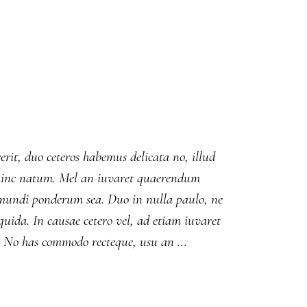
erit, duo ceteros habemus delicata no, illud
ut hinc natum. Mel an iuvaret quaerendum
m mundi ponderum sea. Duo in nulla paulo, ne
ida. In causae cetero vel, ad etiam iuvaret
duo. No has commodo recteque, usu an