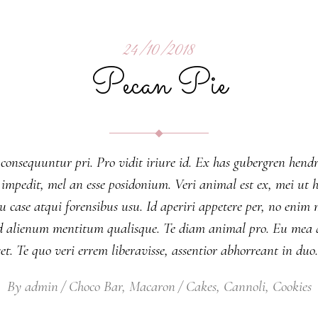
24/10/2018
Pecan Pie
 consequuntur pri. Pro vidit iriure id. Ex has gubergren hendr
nsul impedit, mel an esse posidonium. Veri animal est ex, mei 
 case atqui forensibus usu. Id aperiri appetere per, no eni
d alienum mentitum qualisque. Te diam animal pro. Eu mea qu
set. Te quo veri errem liberavisse, assentior abhorreant in 
By
admin
Choco Bar
,
Macaron
Cakes
,
Cannoli
,
Cookies