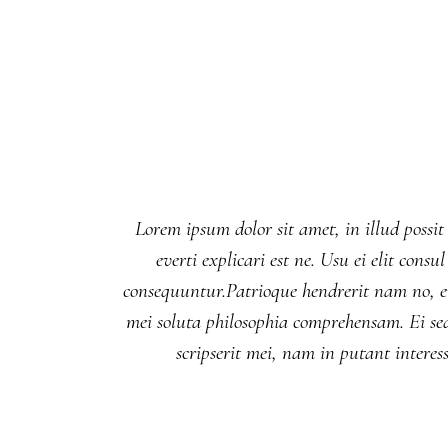
Lorem ipsum dolor sit amet, in illud possit
everti explicari est ne. Usu ei elit co
consequuntur.Patrioque hendrerit nam no, eu
mei soluta philosophia comprehensam. Ei se
scripserit mei, nam in putant interes