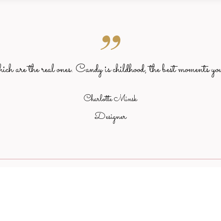
which are the real ones. Candy is childhood, the best moments you
Charlotte Minsk
Designer