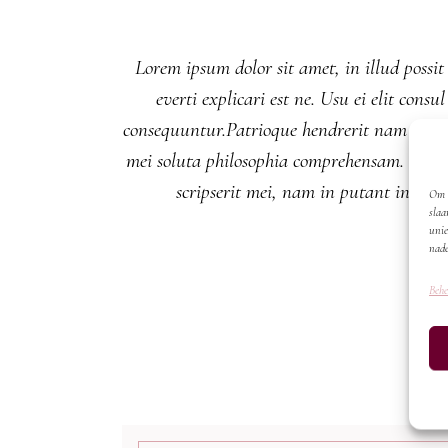
Lorem ipsum dolor sit amet, in illud possit
everti explicari est ne. Usu ei elit co
consequuntur.Patrioque hendrerit nam no, eu
mei soluta philosophia comprehensam. Ei se
scripserit mei, nam in putant interes
Om d
slaa
unie
nade
Behe