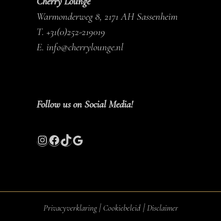
Cherry Lounge
Warmonderweg 8, 2171 AH Sassenheim
T.
+31(0)252-219019
E.
info@cherrylounge.nl
Follow us on Social Media!
Instagram
Facebook
TikTok
Google
|
|
Privacyverklaring
Cookiebeleid
Disclaimer