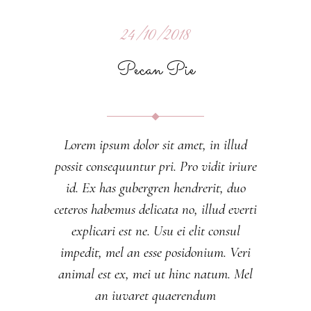
24/10/2018
Pecan Pie
Lorem ipsum dolor sit amet, in illud
possit consequuntur pri. Pro vidit iriure
id. Ex has gubergren hendrerit, duo
ceteros habemus delicata no, illud everti
explicari est ne. Usu ei elit consul
impedit, mel an esse posidonium. Veri
animal est ex, mei ut hinc natum. Mel
an iuvaret quaerendum