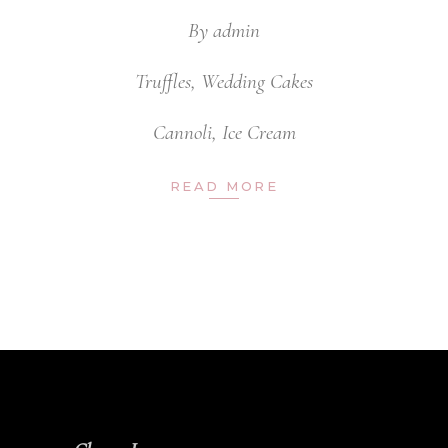
By
admin
Truffles
,
Wedding Cakes
Cannoli
,
Ice Cream
READ MORE