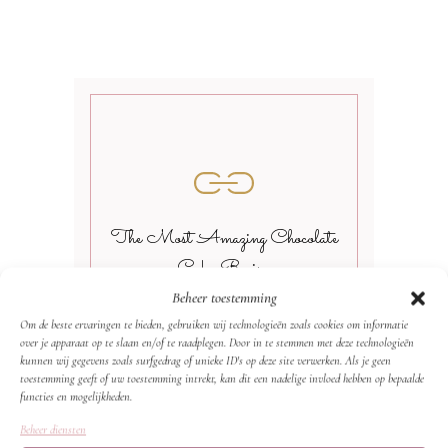
The Most Amazing Chocolate
Cake Recipe
Beheer toestemming
Om de beste ervaringen te bieden, gebruiken wij technologieën zoals cookies om informatie
over je apparaat op te slaan en/of te raadplegen. Door in te stemmen met deze technologieën
kunnen wij gegevens zoals surfgedrag of unieke ID's op deze site verwerken. Als je geen
toestemming geeft of uw toestemming intrekt, kan dit een nadelige invloed hebben op bepaalde
functies en mogelijkheden.
Beheer diensten