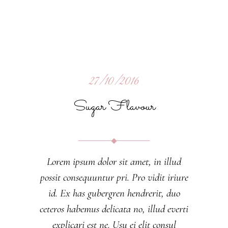
27/10/2016
Sugar Flavour
Lorem ipsum dolor sit amet, in illud
possit consequuntur pri. Pro vidit iriure
id. Ex has gubergren hendrerit, duo
ceteros habemus delicata no, illud everti
explicari est ne. Usu ei elit consul