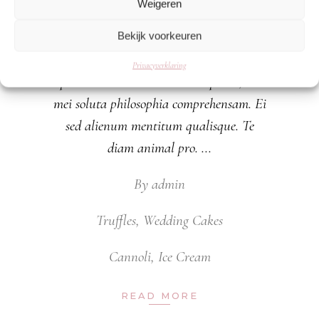
Weigeren
consequuntur.Patrioque hendrerit nam
no, eu case atqui forensibus usu. Id
Bekijk voorkeuren
aperiri appetere per, no enim mundi
Privacyverklaring
ponderum sea. Duo in nulla paulo, ne
mei soluta philosophia comprehensam. Ei
sed alienum mentitum qualisque. Te
diam animal pro.
By
admin
Truffles
,
Wedding Cakes
Cannoli
,
Ice Cream
READ MORE