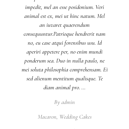
impedit, mel an esse posidonium. Veri
animal est ex, mei ut hinc natum. Mel
an iuvaret quaerendum
consequuntur.Patrioque hendrerit nam
no, eu case atqui forensibus usu. Id
aperiri appetere per, no enim mundi
ponderum sea. Duo in nulla paulo, ne
mei soluta philosophia comprehensam. Ei
sed alienum mentitum qualisque. Te
diam animal pro.
By
admin
Macaron
,
Wedding Cakes