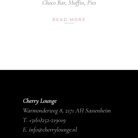
Choco Bar
,
Muffin
,
Pies
READ MORE
Cherry Lounge
Warmonderweg 8, 2171 AH Sassenheim
T.
+31(0)252-219019
E.
info@cherrylounge.nl