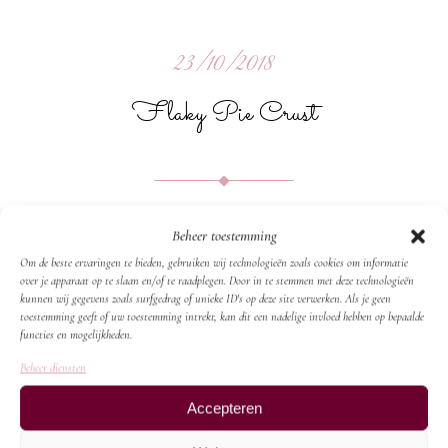
23/10/2018
Flaky Pie Crust
Lorem ipsum dolor sit amet, in illud
Beheer toestemming
possit consequuntur pri. Pro vidit iriure
Om de beste ervaringen te bieden, gebruiken wij technologieën zoals cookies om informatie
id. Ex has gubergren hendrerit, duo
over je apparaat op te slaan en/of te raadplegen. Door in te stemmen met deze technologieën
kunnen wij gegevens zoals surfgedrag of unieke ID's op deze site verwerken. Als je geen
ceteros habemus delicata no, illud everti
toestemming geeft of uw toestemming intrekt, kan dit een nadelige invloed hebben op bepaalde
functies en mogelijkheden.
explicari est ne. Usu ei elit consul
Beheer diensten
impedit, mel an esse posidonium. Veri
animal est ex, mei ut hinc natum. Mel
Accepteren
an iuvaret quaerendum