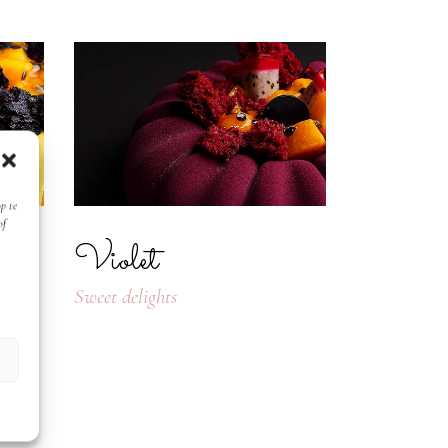
p te
of
Violet
Sweet delights