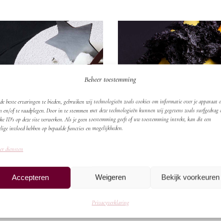
Beheer toestemming
e beste ervaringen te bieden, gebruiken wij technologieën zoals cookies om informatie over je apparaat o
n en/of te raadplegen. Door in te stemmen met deze technologieën kunnen wij gegevens zoals surfgedrag 
ke ID's op deze site verwerken. Als je geen toestemming geeft of uw toestemming intrekt, kan dit een
ow
Pumpkin
lige invloed hebben op bepaalde functies en mogelijkheden.
 delights
Sweet delights
er diensten
Accepteren
Weigeren
Bekijk voorkeuren
Privacyverklaring