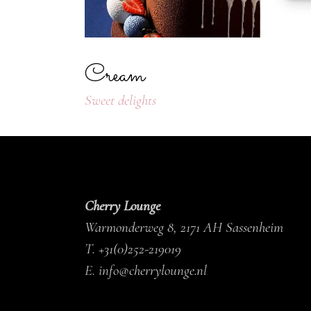
Cream
Sweet delights
Cherry Lounge
Warmonderweg 8, 2171 AH Sassenheim
T.
+31(0)252-219019
E.
info@cherrylounge.nl