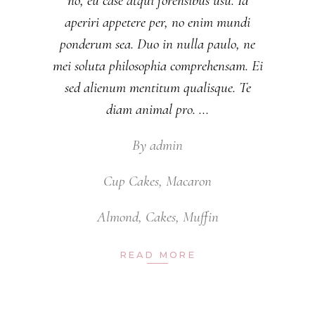
no, eu case atqui forensibus usu. Id
aperiri appetere per, no enim mundi
ponderum sea. Duo in nulla paulo, ne
mei soluta philosophia comprehensam. Ei
sed alienum mentitum qualisque. Te
diam animal pro.
By
admin
Cup Cakes
,
Macaron
Almond
,
Cakes
,
Muffin
READ MORE