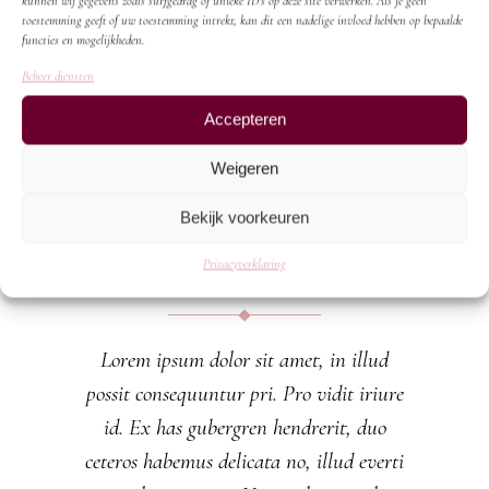
kunnen wij gegevens zoals surfgedrag of unieke ID's op deze site verwerken. Als je geen
toestemming geeft of uw toestemming intrekt, kan dit een nadelige invloed hebben op bepaalde
functies en mogelijkheden.
Beheer diensten
Audiospeler
00:00
00:00
Accepteren
Weigeren
28/10/2016
Bekijk voorkeuren
Blueberry Tart
Privacyverklaring
Lorem ipsum dolor sit amet, in illud
possit consequuntur pri. Pro vidit iriure
id. Ex has gubergren hendrerit, duo
ceteros habemus delicata no, illud everti