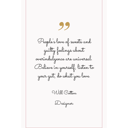
People's love of sweets and
guilty feelings about
overindulgence are universal.
Believe in yourself, listen to
your gut, do what you love.
Will Cotton
Designer