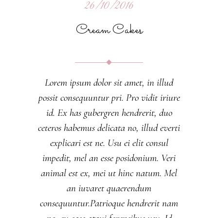
26/10/2016
Cream Cakes
Lorem ipsum dolor sit amet, in illud
possit consequuntur pri. Pro vidit iriure
id. Ex has gubergren hendrerit, duo
ceteros habemus delicata no, illud everti
explicari est ne. Usu ei elit consul
impedit, mel an esse posidonium. Veri
animal est ex, mei ut hinc natum. Mel
an iuvaret quaerendum
consequuntur.Patrioque hendrerit nam