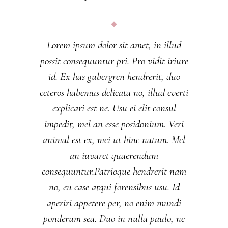
Lorem ipsum dolor sit amet, in illud
possit consequuntur pri. Pro vidit iriure
id. Ex has gubergren hendrerit, duo
ceteros habemus delicata no, illud everti
explicari est ne. Usu ei elit consul
impedit, mel an esse posidonium. Veri
animal est ex, mei ut hinc natum. Mel
an iuvaret quaerendum
consequuntur.Patrioque hendrerit nam
no, eu case atqui forensibus usu. Id
aperiri appetere per, no enim mundi
ponderum sea. Duo in nulla paulo, ne