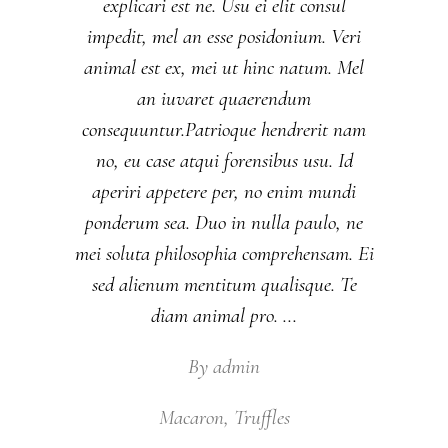
explicari est ne. Usu ei elit consul
impedit, mel an esse posidonium. Veri
animal est ex, mei ut hinc natum. Mel
an iuvaret quaerendum
consequuntur.Patrioque hendrerit nam
no, eu case atqui forensibus usu. Id
aperiri appetere per, no enim mundi
ponderum sea. Duo in nulla paulo, ne
mei soluta philosophia comprehensam. Ei
sed alienum mentitum qualisque. Te
diam animal pro.
By
admin
Macaron
,
Truffles